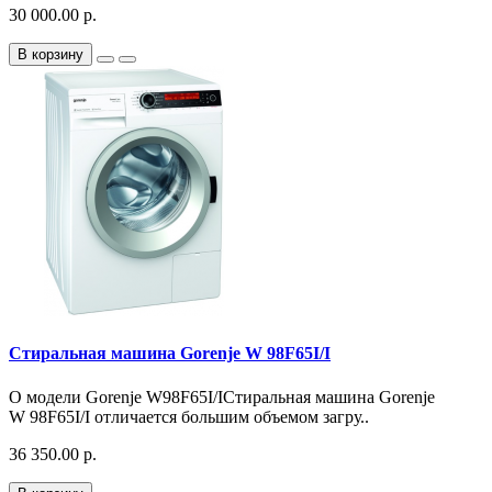
30 000.00 р.
В корзину
Стиральная машина Gorenje W 98F65I/I
О модели Gorenje W98F65I/IСтиральная машина Gorenje
W 98F65I/I отличается большим объемом загру..
36 350.00 р.