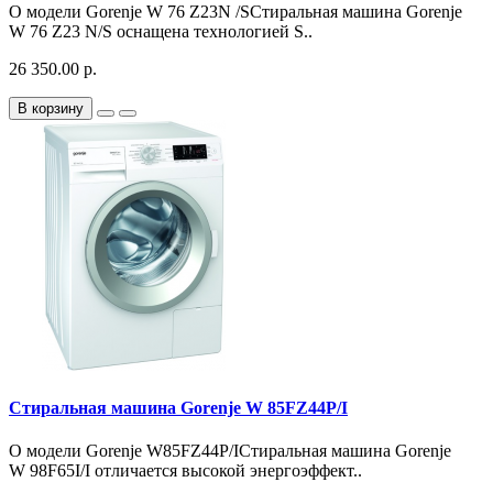
О модели Gorenje W 76 Z23N /SСтиральная машина Gorenje
W 76 Z23 N/S оснащена технологией S..
26 350.00 р.
В корзину
Стиральная машина Gorenje W 85FZ44P/I
О модели Gorenje W85FZ44P/IСтиральная машина Gorenje
W 98F65I/I отличается высокой энергоэффект..